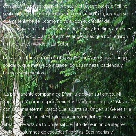
con la familia presente en el bronce y el algarrobo, es difícil no
sentir vibrar el tiempo. La chimenea encendida, el guayacán se
quema lentamente. …cómo no volar con el crepitar del
leño/fuego…y más allá, recuerdos de Dorita y Emelino, a quienes
saludo todos los días, protectores angelicales que nos legaron
un lugar en el mundo…Villa Seitor.
La casa fue transformada cuatro veces por Mimo Eidman, ángel
solidario, que me ayudo a crecer con su firmeza, paciencia y
buenos sentimientos.
La permanente companía de Efraín, lúcido en su tiempo. Mi
Superman. Y como dejar de mirarlos…Norberto, Jorge, Gustavo
con su llama eterna. …casos que apuntan al Origen, al Génesis, a
lo absoluto, en un intento de superar lo mediático, por alcanzar la
vibración exacta de lo Universal.*…Punto de reunión de alegres
visitantes, alumnos de escuelas Primarias, Secundarias y