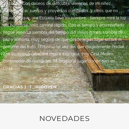
Terciarias. Con deseos de descubrir vivencias de mi niñez,
adolescencia, sueños y proyectos cumplidos, y otros que no
figuraban, que una Escuela lleve mi nombre. …Siempre miré la luz
del horizonte, solo caminé rápido. Con el tiempo y acompañado
llegué lejos. La siembra del tiempo dió raíces firmes, sombra de
paz y armonía…muy seguro de que desde algún lugar sentiré el
perfume del fruto. El mismo tal vez del que mágicamente Pradial,
con su mística cabellera legó a esta casa….hoy Casa Museo,
contenedor de realidades. Mi legado al lugar donde nací en
1.944.
GRACIAS J. T. IRIGOYEN
NOVEDADES