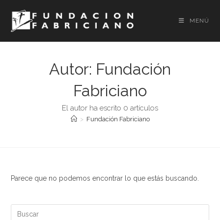
Ir
al
MENÚ
contenido
Autor:
Fundación
Fabriciano
El autor ha escrito 0 artículos
>
Fundación Fabriciano
Parece que no podemos encontrar lo que estás buscando.